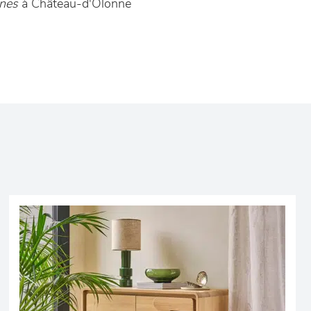
nnes
à Château-d'Olonne