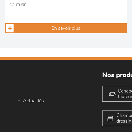
COUTURE
En savoir plus
Nos produ
Canap
fauteui
Actualités
Chambr
dressin