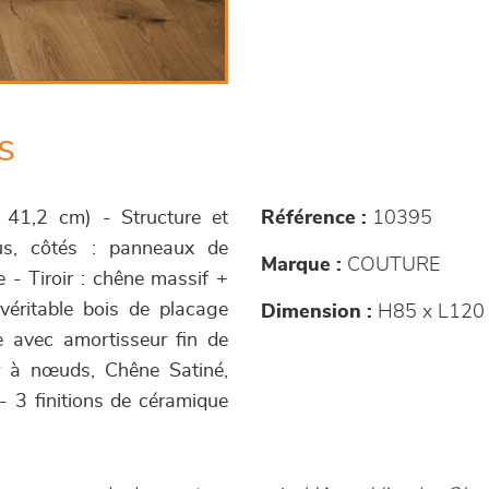
s
P 41,2 cm) - Structure et
Référence :
10395
sus, côtés : panneaux de
Marque :
COUTURE
e - Tiroir : chêne massif +
éritable bois de placage
Dimension :
H85 x L120 
le avec amortisseur fin de
ir à nœuds, Chêne Satiné,
- 3 finitions de céramique