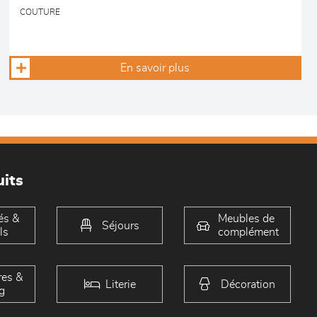
COUTURE
En savoir plus
its
és &
Meubles de
Séjours
ls
complément
es &
Literie
Décoration
g