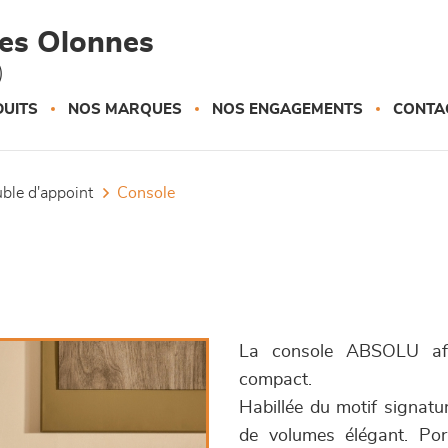
des Olonnes
)
UITS
NOS MARQUES
NOS ENGAGEMENTS
CONTA
uble d'appoint
console
La console ABSOLU aff
compact.
Habillée du motif signatur
de volumes élégant. Por