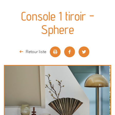
canapés et fauteuils
Console 1 tiroir -
séjours
Sphere
meubles de complément
chambres et dressing
Retour liste
literie
décoration