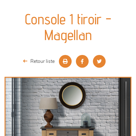
canapés et fauteuils
Console 1 tiroir -
séjours
Magellan
meubles de complément
chambres et dressing
Retour liste
literie
décoration