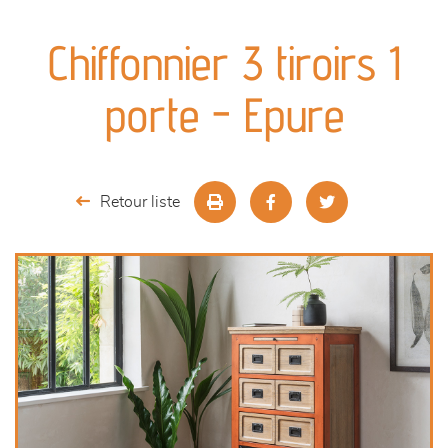
canapés et fauteuils
Chiffonnier 3 tiroirs 1
séjours
porte - Epure
meubles de complément
chambres et dressing
Retour liste
literie
décoration