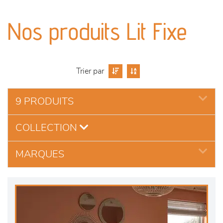
canapés et fauteuils
Nos produits Lit Fixe
séjours
meubles de complément
Trier par
chambres et dressing
9 PRODUITS
literie
COLLECTION
décoration
MARQUES