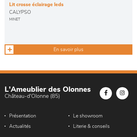
Lit crosse éclairage leds
CALYPSO
MINET
En savoir plus
L'Ameublier des Olonnes
Château-d'Olonne (85)
Présentation
Le showroom
Actualités
Literie & conseils