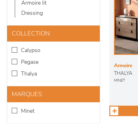
armoire lit
dressing
COLLECTION
calypso
pegase
Armoire
THALYA
thalya
MINET
MARQUES
minet