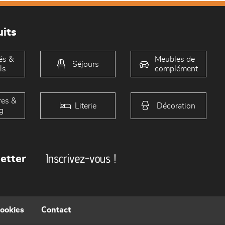
its
és &
Meubles de
Séjours
ls
complément
es &
Literie
Décoration
g
Inscrivez-vous !
etter
cookies
Contact