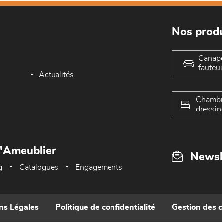
Nos produ
Canap
fauteui
Actualités
Chambr
dressin
L'Ameublier
Newsl
g
Catalogues
Engagements
ns Légales
Politique de confidentialité
Gestion des 