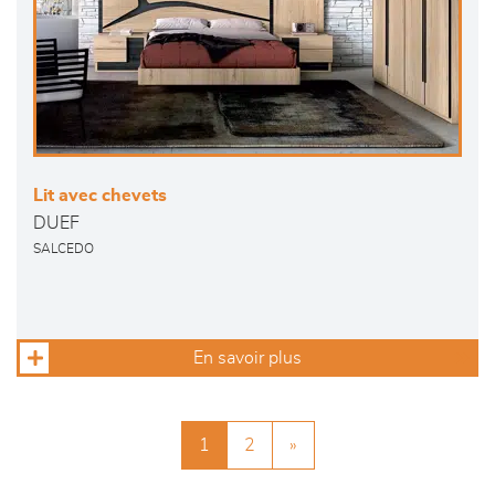
Lit avec chevets
DUEF
SALCEDO
En savoir plus
1
2
»