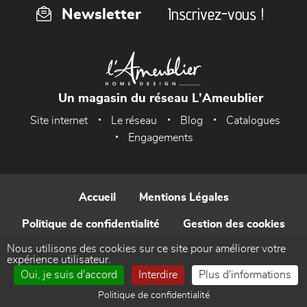
Inscrivez-vous !
Newsletter
Un magasin du réseau L'Ameublier
Site internet
Le réseau
Blog
Catalogues
Engagements
Accueil
Mentions Légales
Politique de confidentialité
Gestion des cookies
Nous utilisons des cookies sur ce site pour améliorer votre
Contact
expérience utilisateur.
Oui, je suis d'accord
Interdire
Plus d'informations
Réalisé par WEB Enseignes
Politique de confidentialité