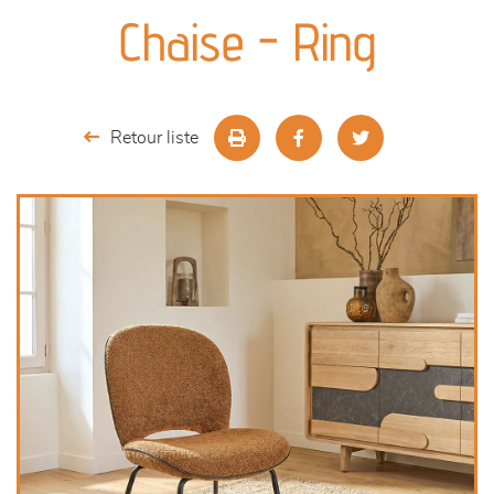
canapés et fauteuils
Chaise - Ring
séjours
meubles de complément
Retour liste
chambres et dressing
literie
décoration