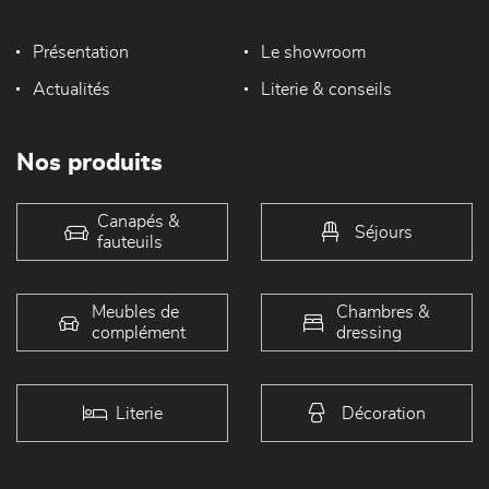
Présentation
Le showroom
Actualités
Literie & conseils
Nos produits
Canapés &
Séjours
fauteuils
Meubles de
Chambres &
complément
dressing
Literie
Décoration