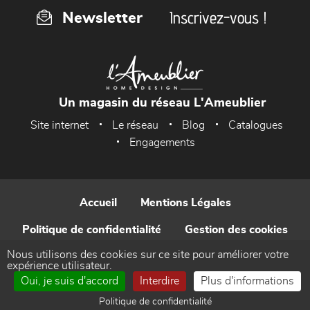
Inscrivez-vous !
Newsletter
Un magasin du réseau L'Ameublier
Site internet
Le réseau
Blog
Catalogues
Engagements
Accueil
Mentions Légales
Politique de confidentialité
Gestion des cookies
Nous utilisons des cookies sur ce site pour améliorer votre
Contact
expérience utilisateur.
Oui, je suis d'accord
Interdire
Plus d'informations
Réalisé par WEB Enseignes
Politique de confidentialité