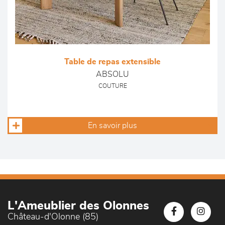
Table de repas extensible
ABSOLU
COUTURE
En savoir plus
L'Ameublier des Olonnes
Château-d'Olonne (85)