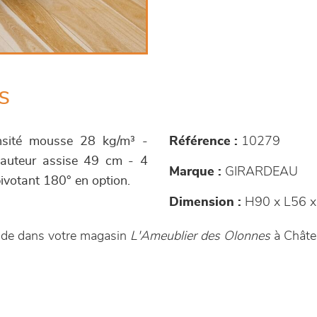
s
nsité mousse 28 kg/m³ -
Référence :
10279
 Hauteur assise 49 cm - 4
Marque :
GIRARDEAU
 pivotant 180° en option.
Dimension :
H90 x L56 x
nde dans votre magasin
L'Ameublier des Olonnes
à Châte