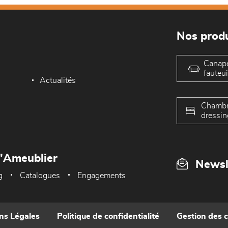
Nos produ
Canap
fauteui
Actualités
Chambr
dressin
L'Ameublier
Newsl
g
Catalogues
Engagements
ns Légales
Politique de confidentialité
Gestion des 