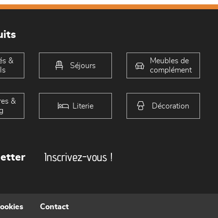
its
és &
Meubles de
Séjours
ls
complément
es &
Literie
Décoration
g
Inscrivez-vous !
etter
cookies
Contact