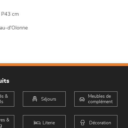
 P43 cm
au-d'Olonne
its
és &
Meubles de
Séjours
ls
complément
es &
Literie
Décoration
g