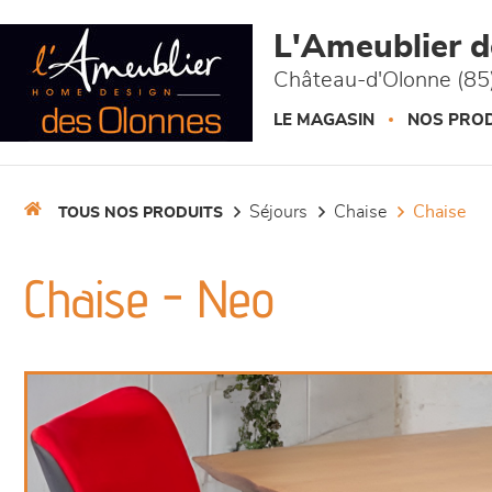
Panneau de gestion des cookies
L'Ameublier 
Château-d'Olonne (85
LE MAGASIN
NOS PROD
séjours
chaise
chaise
TOUS NOS PRODUITS
Chaise - Neo