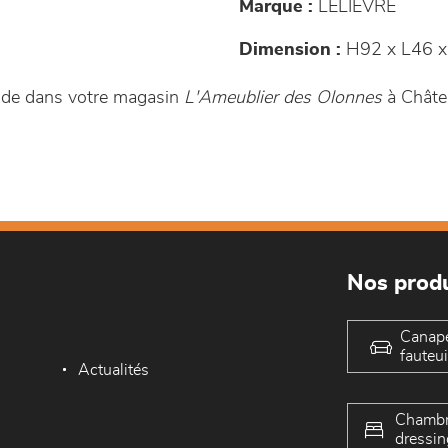
Marque :
LELIEVRE
Dimension :
H92 x L46 x
nde dans votre magasin
L'Ameublier des Olonnes
à Châte
Nos produ
Canap
fauteui
Actualités
Chambr
dressin