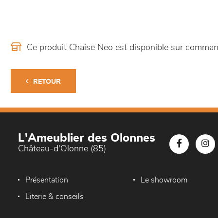
Ce produit Chaise Neo est disponible sur comma
RETOUR
L'Ameublier des Olonnes
Château-d'Olonne (85)
Présentation
Le showroom
Literie & conseils