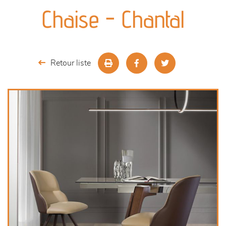
canapés et fauteuils
Chaise - Chantal
séjours
meubles de complément
Retour liste
chambres et dressing
literie
décoration