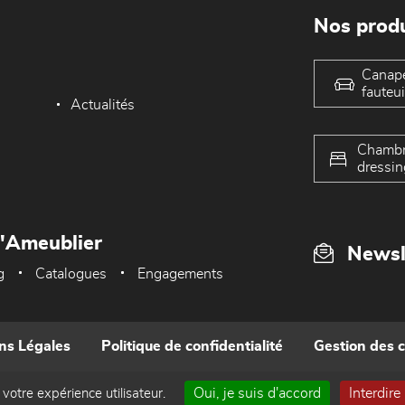
Nos produ
Canap
fauteui
Actualités
Chambr
dressin
L'Ameublier
Newsl
g
Catalogues
Engagements
ns Légales
Politique de confidentialité
Gestion des 
Oui, je suis d'accord
Interdire
 votre expérience utilisateur.
Réalisé par WEB Enseignes