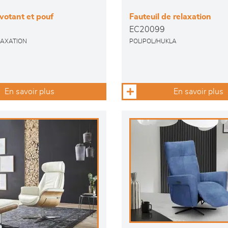
ivotant et pouf
Fauteuil de relaxation
EC20099
LAXATION
POLIPOL/HUKLA
En savoir plus
En savoir plus