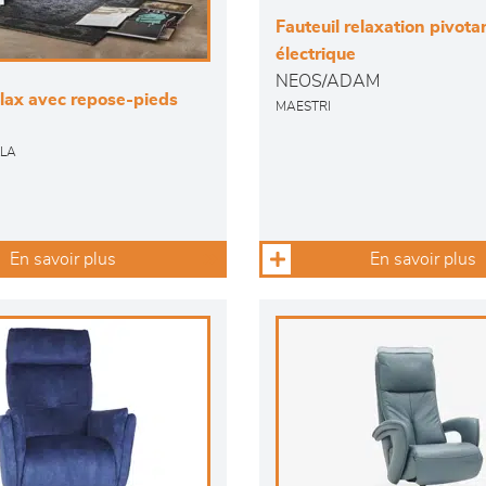
Fauteuil relaxation pivota
électrique
NEOS/ADAM
elax avec repose-pieds
MAESTRI
KLA
En savoir plus
En savoir plus