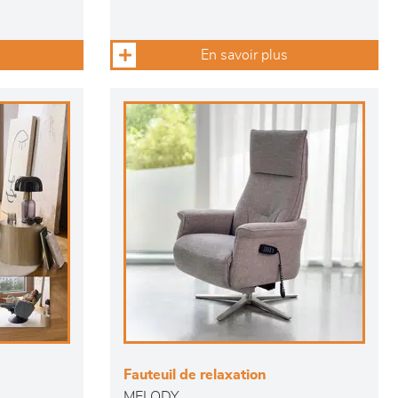
En savoir plus
Fauteuil de relaxation
MELODY