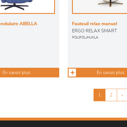
pendulaire ABELLA
Fauteuil relax manuel
ERGO RELAX SMART
POLIPOL/HUKLA
En savoir plus
En savoir plus
1
2
»