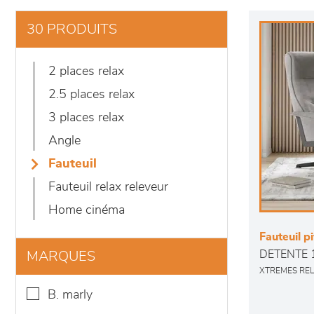
30 PRODUITS
2 places relax
2.5 places relax
3 places relax
angle
fauteuil
fauteuil relax releveur
home cinéma
Fauteuil p
DETENTE 
MARQUES
XTREMES RE
b. marly