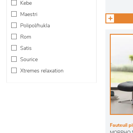
kebe
maestri
polipol/hukla
rom
satis
sourice
xtremes relaxation
Fauteuil p
MORPHO 