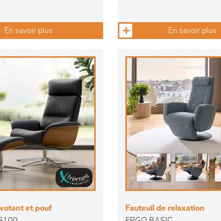
En savoir plus
En savoir plus
ivotant et pouf
Fauteuil de relaxation
5100
ERGO BASIC