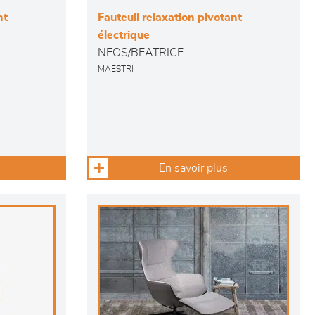
nt
Fauteuil relaxation pivotant
électrique
NEOS/BEATRICE
MAESTRI
En savoir plus