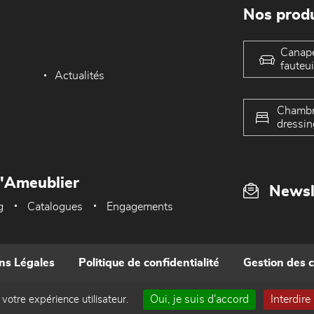
Nos produ
Canap
fauteui
Actualités
Chambr
dressin
L'Ameublier
Newsl
g
Catalogues
Engagements
ns Légales
Politique de confidentialité
Gestion des 
Oui, je suis d'accord
Interdire
 votre expérience utilisateur.
Réalisé par WEB Enseignes