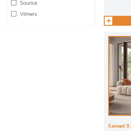
sourice
vilmers
Canapé 3 