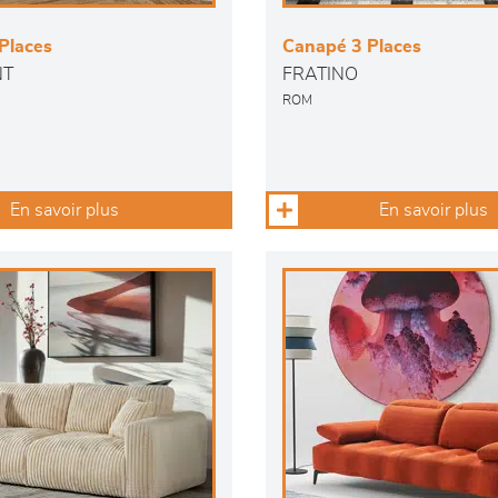
Places
Canapé 3 Places
NT
FRATINO
ROM
En savoir plus
En savoir plus