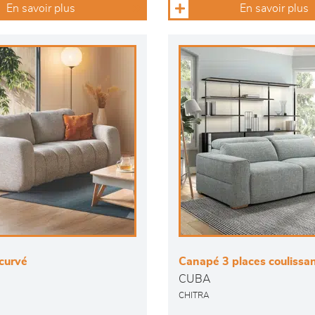
En savoir plus
En savoir plus
curvé
Canapé 3 places coulissa
CUBA
CHITRA