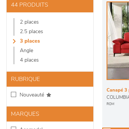
44 PRODUITS
2 places
2.5 places
3 places
angle
4 places
RUBRIQUE
Canapé 3 
nouveauté
COLUMBI
ROM
MARQUES