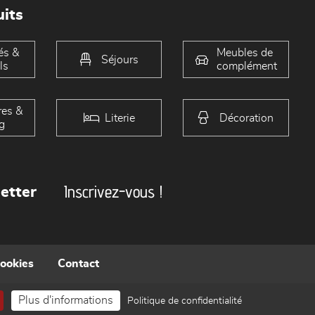
its
és &
Meubles de
Séjours
ls
complément
es &
Literie
Décoration
g
Inscrivez-vous !
etter
cookies
Contact
Plus d'informations
Politique de confidentialité