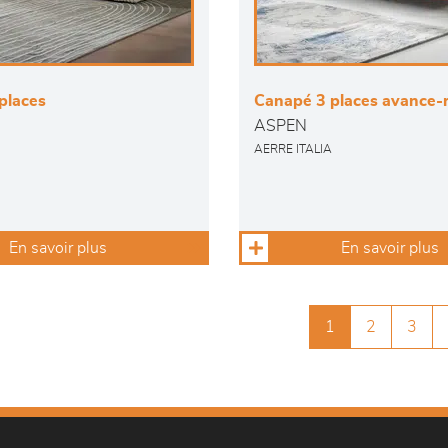
places
Canapé 3 places avance-r
ASPEN
AERRE ITALIA
En savoir plus
En savoir plus
1
2
3