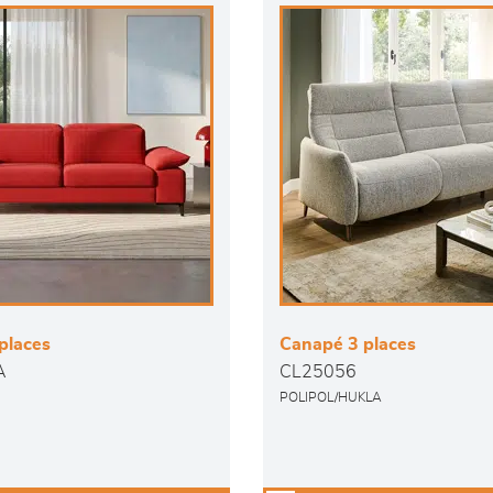
places
Canapé 3 places
A
CL25056
POLIPOL/HUKLA