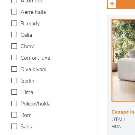
acomodel
aerre italia
b. marly
calia
chitra
confort luxe
diva divani
gerlin
hima
polipol/hukla
Canapé in
rom
UTAH
satis
HIMA