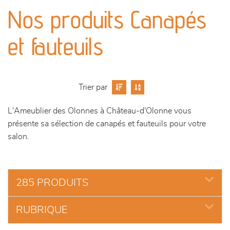
canapés et fauteuils
Nos produits Canapés
séjours
et fauteuils
meubles de complément
chambres et dressing
Trier par
L'Ameublier des Olonnes à Château-d'Olonne vous
literie
présente sa sélection de canapés et fauteuils pour votre
salon.
décoration
285 PRODUITS
RUBRIQUE