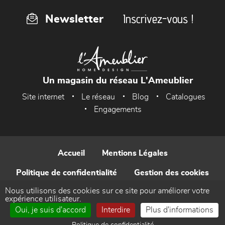
Inscrivez-vous !
Newsletter
Un magasin du réseau L'Ameublier
Site internet
Le réseau
Blog
Catalogues
Engagements
Accueil
Mentions Légales
Politique de confidentialité
Gestion des cookies
Nous utilisons des cookies sur ce site pour améliorer votre
Contact
expérience utilisateur.
Oui, je suis d'accord
Interdire
Plus d'informations
Réalisé par WEB Enseignes