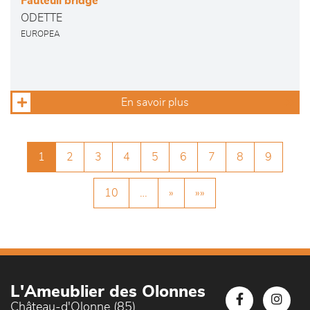
Fauteuil bridge
ODETTE
EUROPEA
En savoir plus
1
2
3
4
5
6
7
8
9
10
…
»
»»
L'Ameublier des Olonnes
Château-d'Olonne (85)