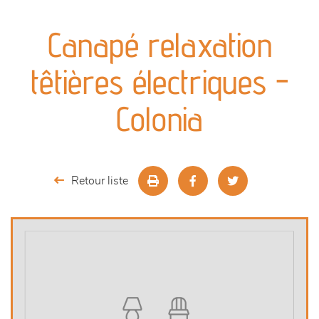
canapés et fauteuils
Canapé relaxation
séjours
têtières électriques -
meubles de complément
Colonia
chambres et dressing
literie
Retour liste
décoration