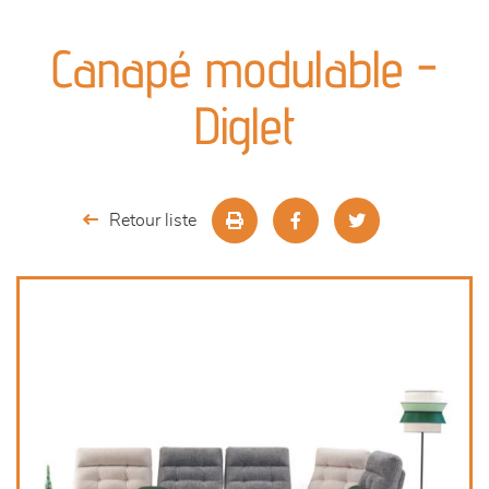
canapés et fauteuils
Canapé modulable -
séjours
Diglet
meubles de complément
chambres et dressing
Retour liste
literie
décoration