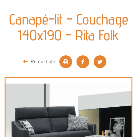
canapés et fauteuils
Canapé-lit - Couchage
séjours
140x190 - Rita Folk
meubles de complément
chambres et dressing
Retour liste
literie
décoration