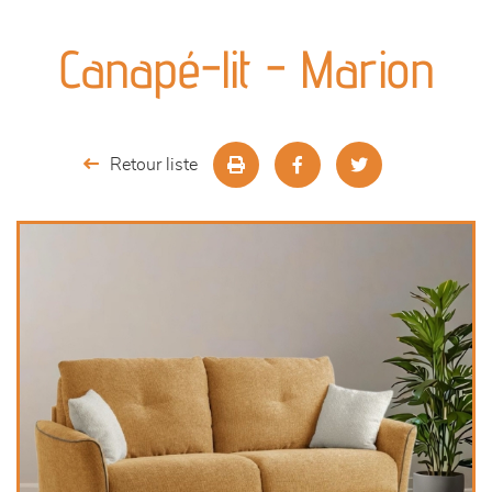
canapés et fauteuils
Canapé-lit - Marion
séjours
meubles de complément
Retour liste
chambres et dressing
literie
décoration