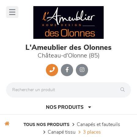
Panneau de gestion des cookies
lose
nu
L'Ameublier des Olonnes
Château-d'Olonne (85)
NOS PRODUITS
canapés et fauteuils
TOUS NOS PRODUITS
canapé tissu
3 places