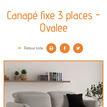
canapés et fauteuils
Canapé fixe 3 places -
séjours
Ovalee
meubles de complément
chambres et dressing
Retour liste
literie
décoration