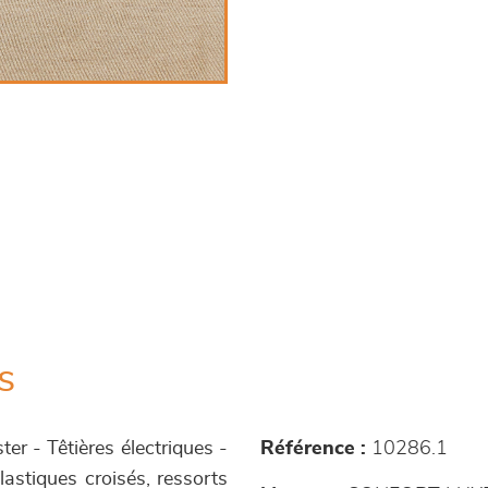
s
er - Têtières électriques -
Référence :
10286.1
astiques croisés, ressorts