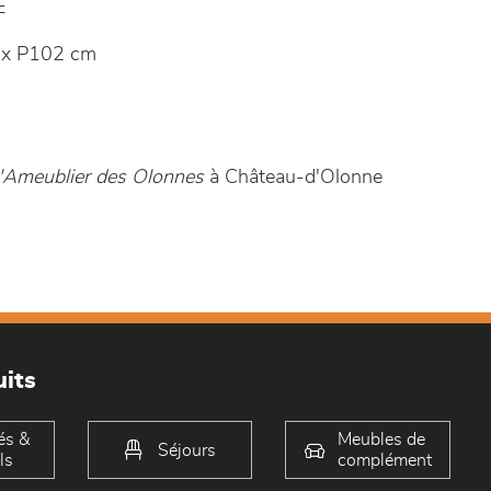
E
 x P102 cm
'Ameublier des Olonnes
à Château-d'Olonne
its
és &
Meubles de
Séjours
ls
complément