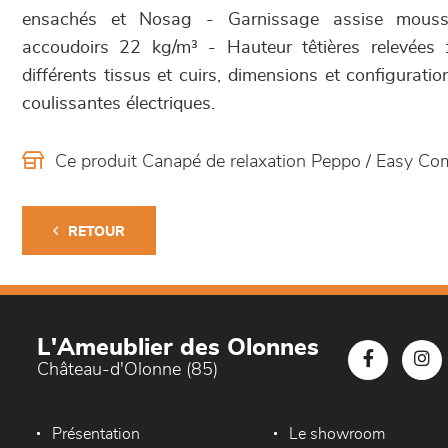
ensachés et Nosag - Garnissage assise mouss
accoudoirs 22 kg/m³ - Hauteur têtières relevées
différents tissus et cuirs, dimensions et configurati
coulissantes électriques.
Ce produit Canapé de relaxation Peppo / Easy Co
RETOUR
L'Ameublier des Olonnes
Château-d'Olonne (85)
Présentation
Le showroom