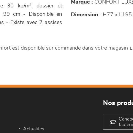
Marque :
CONFORT LUX
e 30 kg/m³, dossier et
 : 99 cm - Disponible en
Dimension :
H77 x L195
ons - Existe avec 2 assises
mfort est disponible sur commande dans votre magasin
L
Nos produ
Canap
fauteui
Actualités