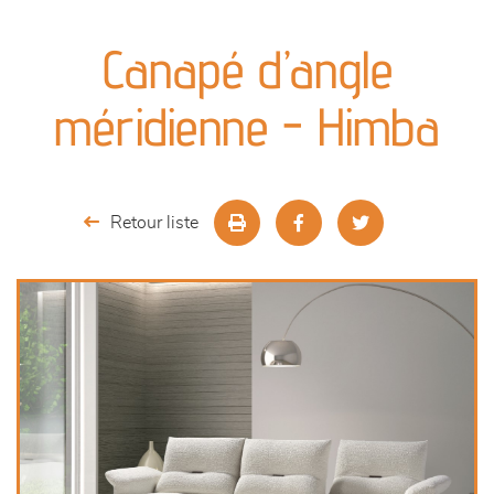
canapés et fauteuils
Canapé d’angle
séjours
méridienne - Himba
meubles de complément
chambres et dressing
Retour liste
literie
décoration