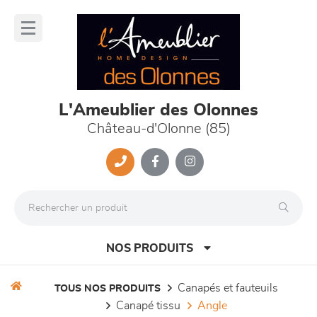
Panneau de gestion des cookies
lose
nu
L'Ameublier des Olonnes
Château-d'Olonne (85)
NOS PRODUITS
canapés et fauteuils
TOUS NOS PRODUITS
canapé tissu
angle