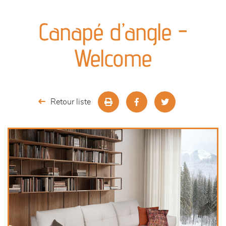
canapés et fauteuils
Canapé d’angle -
séjours
Welcome
meubles de complément
chambres et dressing
Retour liste
literie
décoration