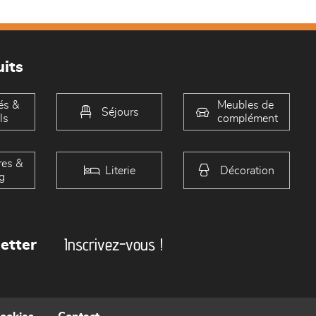
its
és &
Meubles de
Séjours
ls
complément
es &
Literie
Décoration
g
Inscrivez-vous !
etter