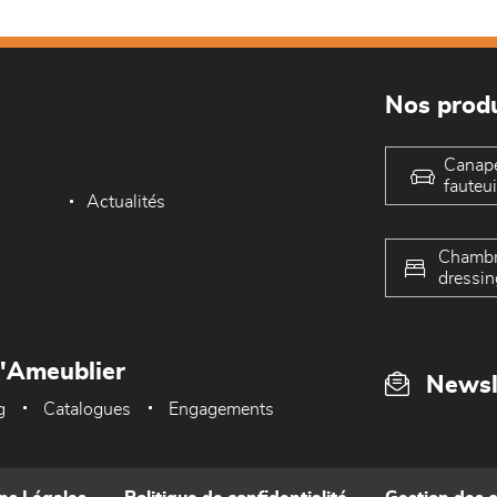
Nos produ
Canap
fauteui
Actualités
Chambr
dressin
L'Ameublier
Newsl
g
Catalogues
Engagements