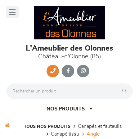
Panneau de gestion des cookies
lose
nu
L'Ameublier des Olonnes
Château-d'Olonne (85)
NOS PRODUITS
canapés et fauteuils
TOUS NOS PRODUITS
canapé tissu
angle