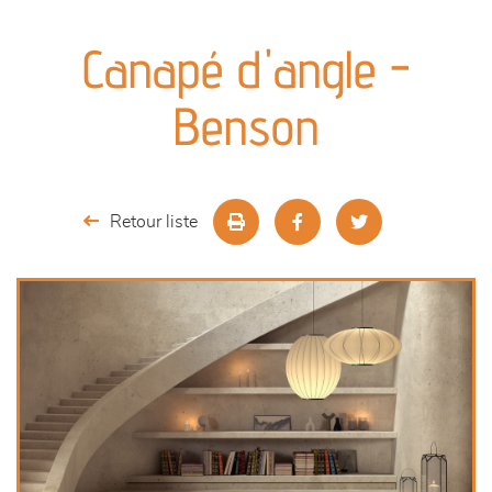
canapés et fauteuils
Canapé d'angle -
séjours
Benson
meubles de complément
chambres et dressing
Retour liste
literie
décoration