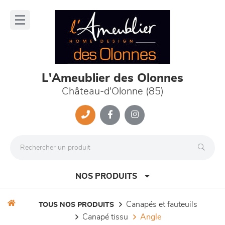
Panneau de gestion des cookies
lose
nu
L'Ameublier des Olonnes
Château-d'Olonne (85)
NOS PRODUITS
canapés et fauteuils
TOUS NOS PRODUITS
canapé tissu
angle