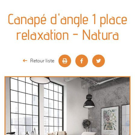
canapés et fauteuils
Canapé d'angle 1 place
séjours
relaxation - Natura
meubles de complément
chambres et dressing
Retour liste
literie
décoration