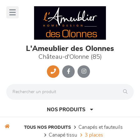
Panneau de gestion des cookies
lose
nu
L'Ameublier des Olonnes
Château-d'Olonne (85)
NOS PRODUITS
canapés et fauteuils
TOUS NOS PRODUITS
canapé tissu
3 places