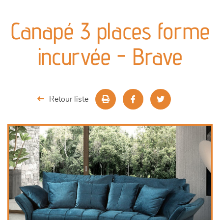
canapés et fauteuils
Canapé 3 places forme
séjours
incurvée - Brave
meubles de complément
chambres et dressing
Retour liste
literie
décoration