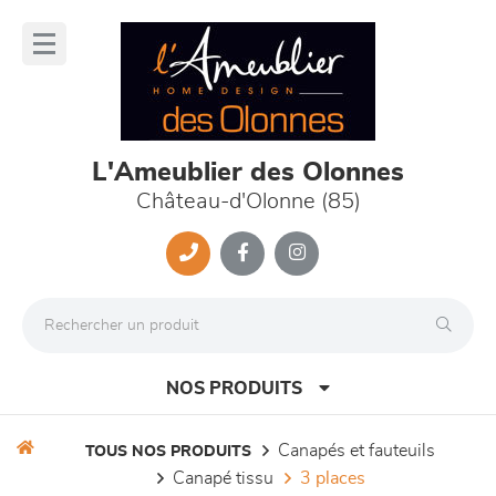
Panneau de gestion des cookies
lose
nu
L'Ameublier des Olonnes
Château-d'Olonne (85)
NOS PRODUITS
canapés et fauteuils
TOUS NOS PRODUITS
canapé tissu
3 places