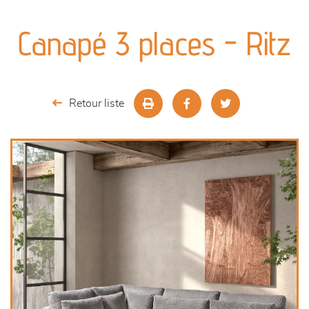
canapés et fauteuils
Canapé 3 places - Ritz
séjours
meubles de complément
Retour liste
chambres et dressing
literie
décoration