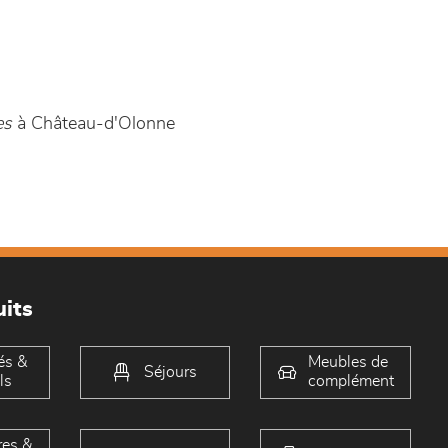
es
à Château-d'Olonne
its
és &
Meubles de
Séjours
ls
complément
es &