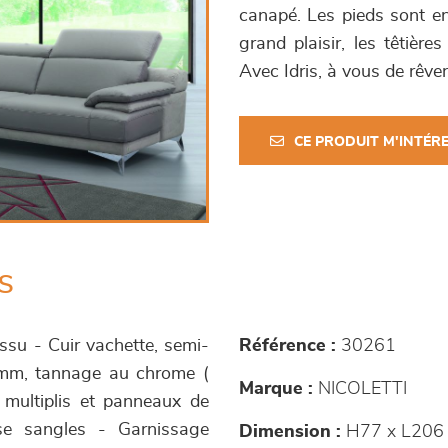
canapé. Les pieds sont en 
grand plaisir, les têtière
Avec Idris, à vous de rêver 
CE PRODUIT M'INTÉR
s
issu - Cuir vachette, semi-
Référence :
30261
8 mm, tannage au chrome (
Marque :
NICOLETTI
x multiplis et panneaux de
ise sangles - Garnissage
Dimension :
H77 x L206