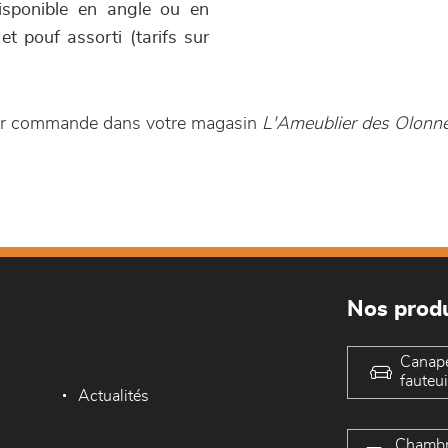
isponible en angle ou en
 pouf assorti (tarifs sur
 sur commande dans votre magasin
L'Ameublier des Olonn
Nos produ
Canap
fauteui
Actualités
Chambr