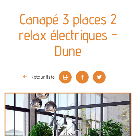
canapés et fauteuils
Canapé 3 places 2
séjours
relax électriques -
meubles de complément
Dune
chambres et dressing
literie
Retour liste
décoration