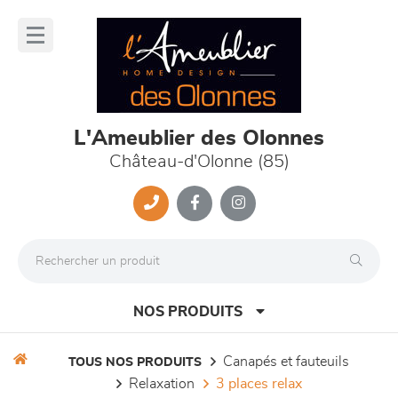
Panneau de gestion des cookies
lose
nu
L'Ameublier des Olonnes
Château-d'Olonne (85)
NOS PRODUITS
canapés et fauteuils
TOUS NOS PRODUITS
relaxation
3 places relax