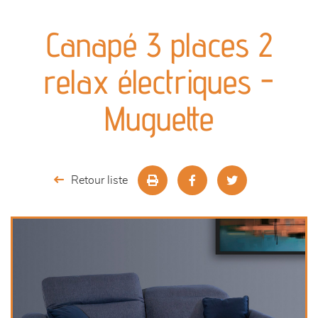
canapés et fauteuils
Canapé 3 places 2
séjours
relax électriques -
meubles de complément
Muguette
chambres et dressing
literie
Retour liste
décoration