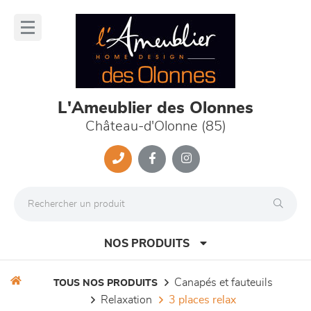
Panneau de gestion des cookies
lose
nu
L'Ameublier des Olonnes
Château-d'Olonne (85)
NOS PRODUITS
canapés et fauteuils
TOUS NOS PRODUITS
relaxation
3 places relax