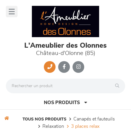
Panneau de gestion des cookies
lose
nu
L'Ameublier des Olonnes
Château-d'Olonne (85)
NOS PRODUITS
canapés et fauteuils
TOUS NOS PRODUITS
relaxation
3 places relax