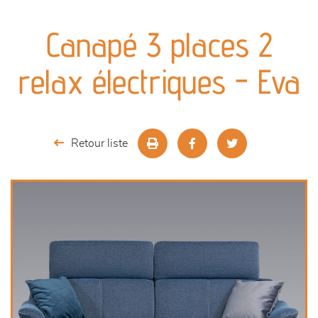
canapés et fauteuils
Canapé 3 places 2
séjours
relax électriques - Eva
meubles de complément
chambres et dressing
Retour liste
literie
décoration