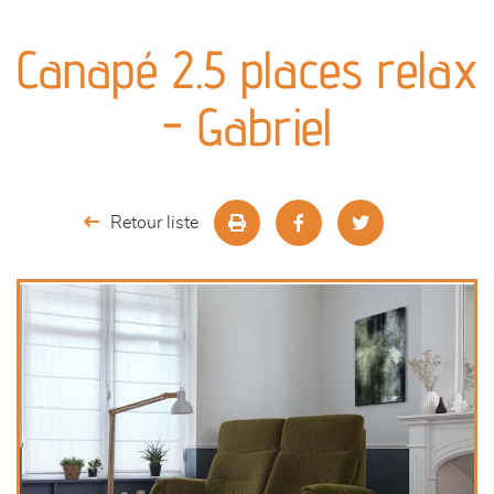
canapés et fauteuils
Canapé 2.5 places relax
séjours
- Gabriel
meubles de complément
chambres et dressing
Retour liste
literie
décoration