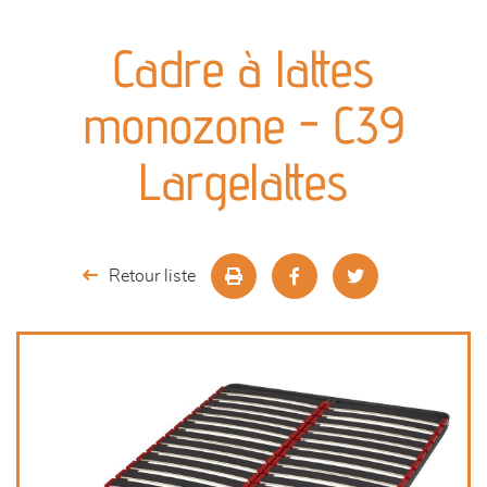
canapés et fauteuils
Cadre à lattes
séjours
monozone - C39
meubles de complément
Largelattes
chambres et dressing
literie
Retour liste
décoration