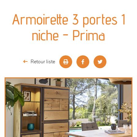
canapés et fauteuils
Armoirette 3 portes 1
séjours
niche - Prima
meubles de complément
chambres et dressing
Retour liste
literie
décoration