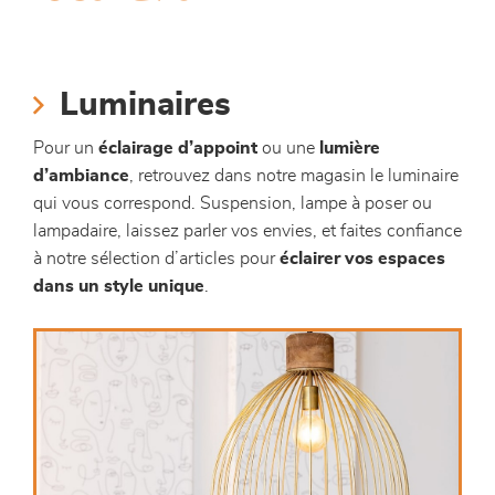
canapés et fauteuils
séjours
Luminaires
meubles de complément
Pour un
éclairage d’appoint
ou une
lumière
d’ambiance
, retrouvez dans notre magasin le luminaire
chambres et dressing
qui vous correspond. Suspension, lampe à poser ou
lampadaire, laissez parler vos envies, et faites confiance
literie
à notre sélection d’articles pour
éclairer vos espaces
dans un style unique
.
décoration