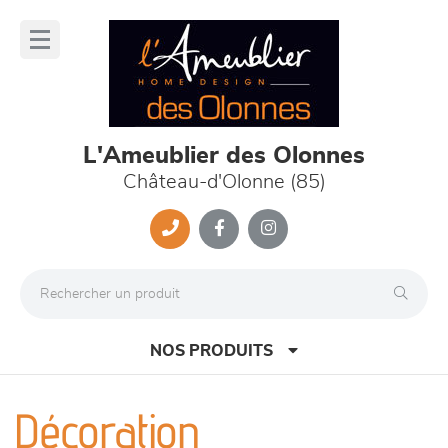
Panneau de gestion des cookies
lose
nu
L'Ameublier des Olonnes
Château-d'Olonne (85)
NOS PRODUITS
Décoration