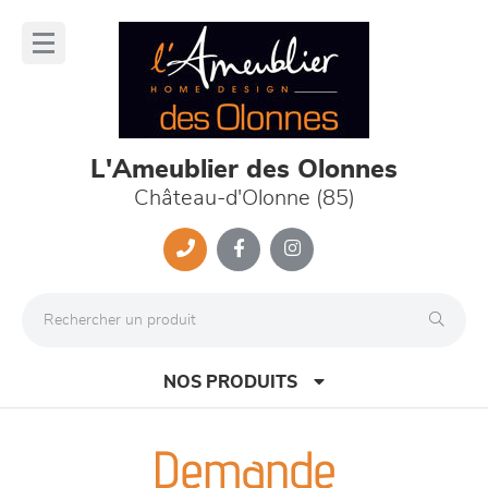
Panneau de gestion des cookies
lose
nu
L'Ameublier des Olonnes
Château-d'Olonne (85)
NOS PRODUITS
Demande