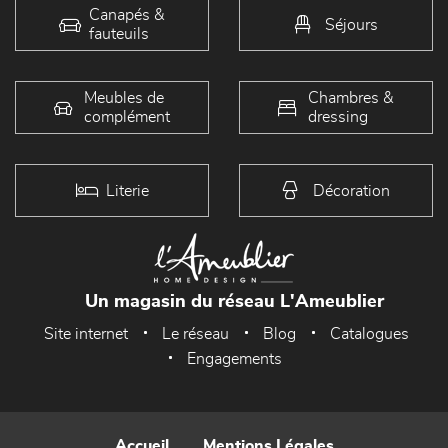
Canapés &
Séjours
fauteuils
Meubles de
Chambres &
complément
dressing
Literie
Décoration
Un magasin du réseau L'Ameublier
Site internet
Le réseau
Blog
Catalogues
Engagements
Accueil
Mentions Légales