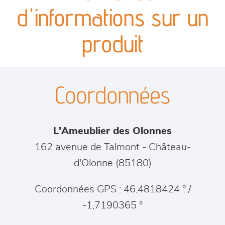
canapés et fauteuils
d'informations sur un
séjours
produit
meubles de complément
Coordonnées
chambres et dressing
literie
L'Ameublier des Olonnes
décoration
162 avenue de Talmont
-
Château-
d'Olonne
(
85180
)
Coordonnées GPS : 46,4818424 ° /
-1,7190365 °