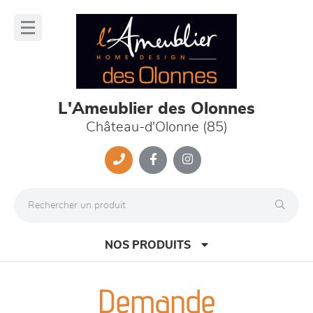
Panneau de gestion des cookies
lose
nu
L'Ameublier des Olonnes
Château-d'Olonne (85)
NOS PRODUITS
Demande