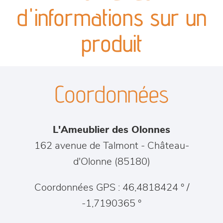
canapés et fauteuils
d'informations sur un
séjours
produit
meubles de complément
Coordonnées
chambres et dressing
literie
L'Ameublier des Olonnes
décoration
162 avenue de Talmont
-
Château-
d'Olonne
(
85180
)
Coordonnées GPS : 46,4818424 ° /
-1,7190365 °