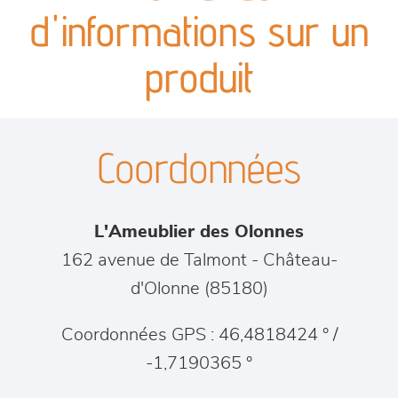
canapés et fauteuils
d'informations sur un
séjours
produit
meubles de complément
Coordonnées
chambres et dressing
literie
L'Ameublier des Olonnes
décoration
162 avenue de Talmont
-
Château-
d'Olonne
(
85180
)
Coordonnées GPS : 46,4818424 ° /
-1,7190365 °