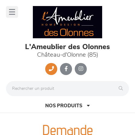
Panneau de gestion des cookies
lose
nu
L'Ameublier des Olonnes
Château-d'Olonne (85)
NOS PRODUITS
Demande