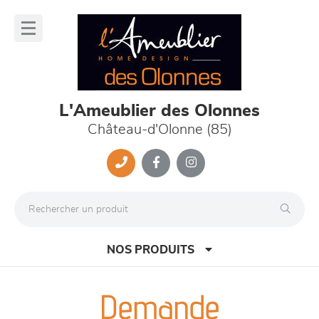
Panneau de gestion des cookies
lose
nu
L'Ameublier des Olonnes
Château-d'Olonne (85)
NOS PRODUITS
Demande