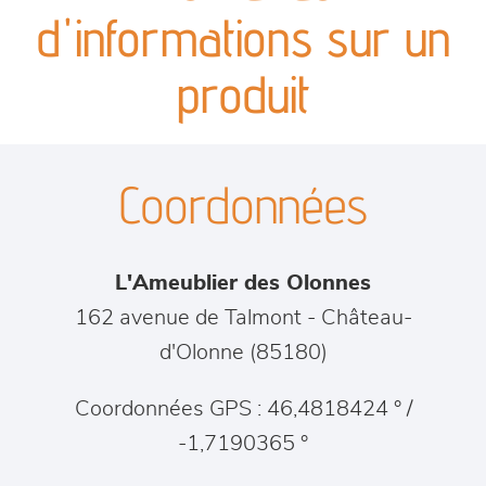
canapés et fauteuils
d'informations sur un
séjours
produit
meubles de complément
Coordonnées
chambres et dressing
literie
L'Ameublier des Olonnes
décoration
162 avenue de Talmont
-
Château-
d'Olonne
(
85180
)
Coordonnées GPS : 46,4818424 ° /
-1,7190365 °