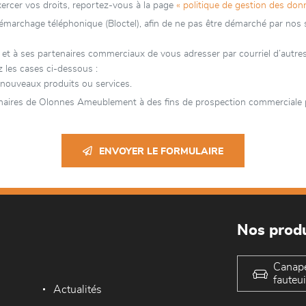
xercer vos droits, reportez-vous à la page
« politique de gestion des don
 démarchage téléphonique (Bloctel), afin de ne pas être démarché par nos se
 ses partenaires commerciaux de vous adresser par courriel d’autres pub
 les cases ci-dessous :
nouveaux produits ou services.
naires de Olonnes Ameublement à des fins de prospection commerciale p
ENVOYER LE FORMULAIRE
Nos produ
Canap
fauteui
Actualités