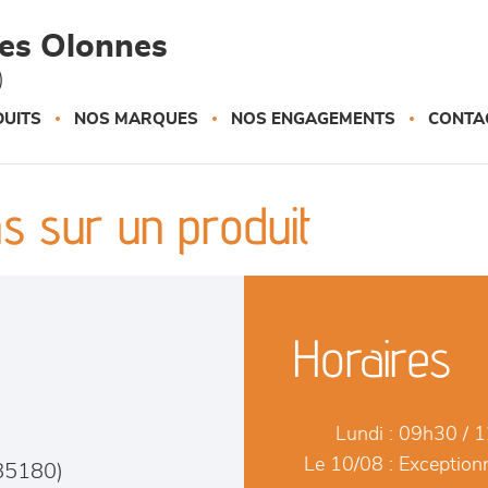
des Olonnes
)
UITS
NOS MARQUES
NOS ENGAGEMENTS
CONTA
s sur un produit
Horaires
Lundi :
09h30 / 1
Le 10/08 :
Exceptionn
85180
)