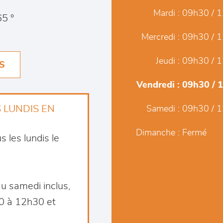
Mardi :
09h30 / 1
5 °
Mercredi :
09h30 / 1
Jeudi :
09h30 / 1
S
Vendredi :
09h30 / 
 LUNDIS EN
Samedi :
09h30 / 1
Dimanche :
Fermé
 les lundis le
u samedi inclus,
30 à 12h30 et