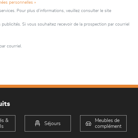
nées personnelles »
rvices. Pour plus d’informations, veuillez consulter le site
licités. Si vous souhaitez recevoir de la prospection par courriel
ar courriel.
its
és &
Meubles de
Séjours
ls
complément