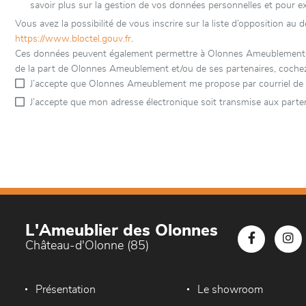
savoir plus sur la gestion de vos données personnelles et pour e
Vous avez la possibilité de vous inscrire sur la liste d’opposition au
https://www.bloctel.gouv.fr
.
Ces données peuvent également permettre à Olonnes Ameublement et à
de la part de Olonnes Ameublement et/ou de ses partenaires, cochez
J’accepte que Olonnes Ameublement me propose par courriel de 
J’accepte que mon adresse électronique soit transmise aux parte
L'Ameublier des Olonnes
Château-d'Olonne (85)
Présentation
Le showroom