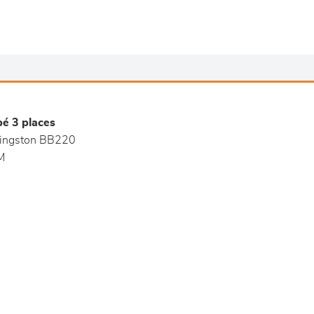
é 3 places
ingston BB220
M