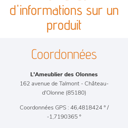
canapés et fauteuils
d'informations sur un
séjours
produit
meubles de complément
Coordonnées
chambres et dressing
literie
L'Ameublier des Olonnes
décoration
162 avenue de Talmont
-
Château-
d'Olonne
(
85180
)
Coordonnées GPS : 46,4818424 ° /
-1,7190365 °