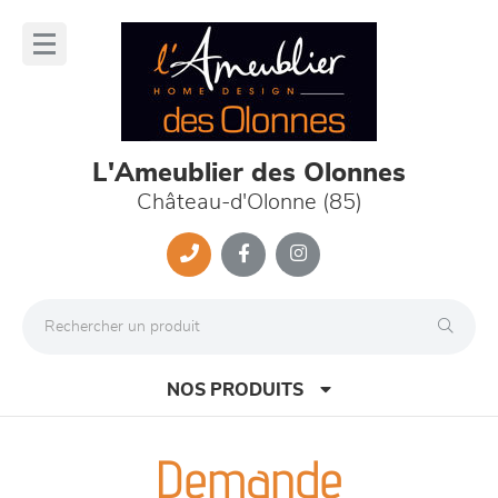
Panneau de gestion des cookies
lose
nu
L'Ameublier des Olonnes
Château-d'Olonne (85)
NOS PRODUITS
Demande