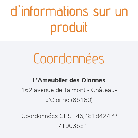
canapés et fauteuils
d'informations sur un
séjours
produit
meubles de complément
Coordonnées
chambres et dressing
literie
L'Ameublier des Olonnes
décoration
162 avenue de Talmont
-
Château-
d'Olonne
(
85180
)
Coordonnées GPS : 46,4818424 ° /
-1,7190365 °