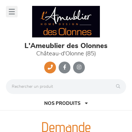
Panneau de gestion des cookies
lose
nu
L'Ameublier des Olonnes
Château-d'Olonne (85)
NOS PRODUITS
Demande