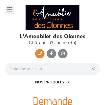
Panneau de gestion des cookies
lose
nu
L'Ameublier des Olonnes
Château-d'Olonne (85)
NOS PRODUITS
Demande