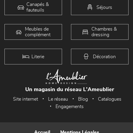
Canapés &
Séjours
fauteuils
Meubles de
Chambres &
complément
dressing
Literie
Décoration
Un magasin du réseau L'Ameublier
Site internet
Le réseau
Blog
Catalogues
Engagements
Accueil
Mentions Légales