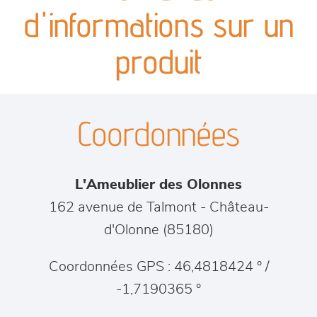
canapés et fauteuils
d'informations sur un
séjours
produit
meubles de complément
Coordonnées
chambres et dressing
literie
L'Ameublier des Olonnes
décoration
162 avenue de Talmont
-
Château-
d'Olonne
(
85180
)
Coordonnées GPS : 46,4818424 ° /
-1,7190365 °