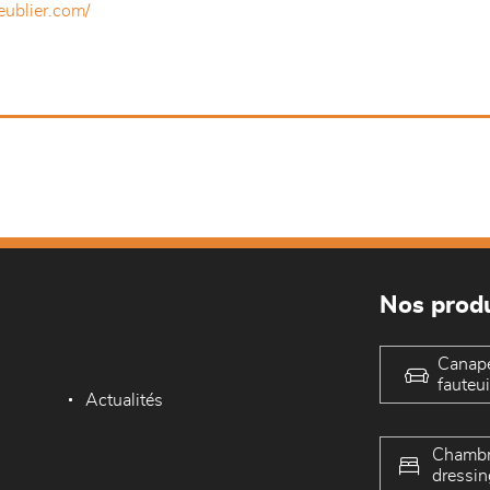
eublier.com/
Nos produ
Canap
fauteui
Actualités
Chambr
dressin