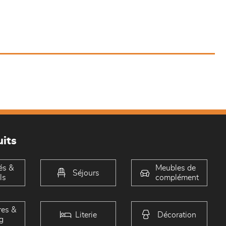
its
és &
Meubles de
Séjours
ls
complément
es &
Literie
Décoration
g