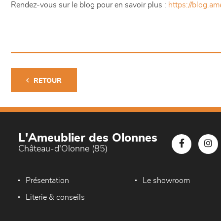
Rendez-vous sur le blog pour en savoir plus :
https://blog.am
RETOUR
L'Ameublier des Olonnes
Château-d'Olonne (85)
Présentation
Le showroom
Literie & conseils