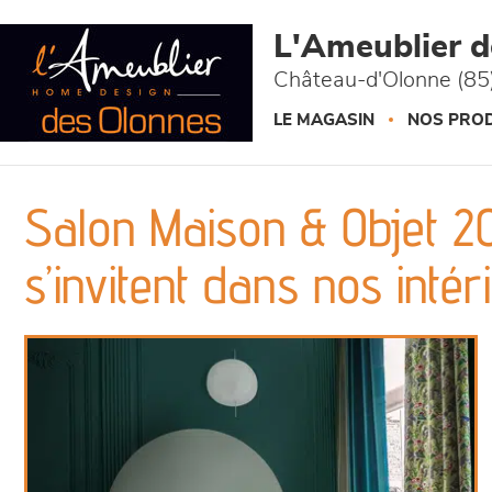
Panneau de gestion des cookies
L'Ameublier 
Château-d'Olonne (85
LE MAGASIN
NOS PROD
Salon Maison & Objet 2
s’invitent dans nos intér