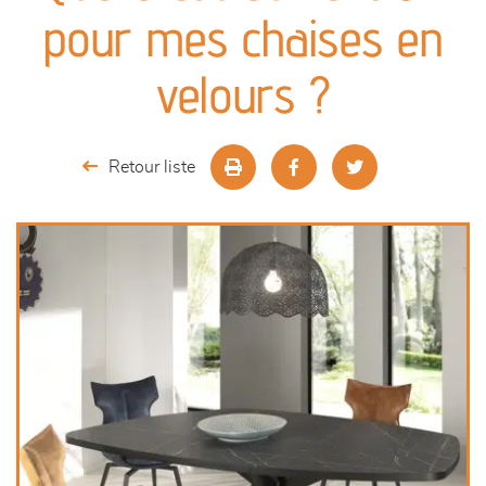
canapés et fauteuils
pour mes chaises en
séjours
velours ?
meubles de complément
Retour liste
chambres et dressing
literie
décoration