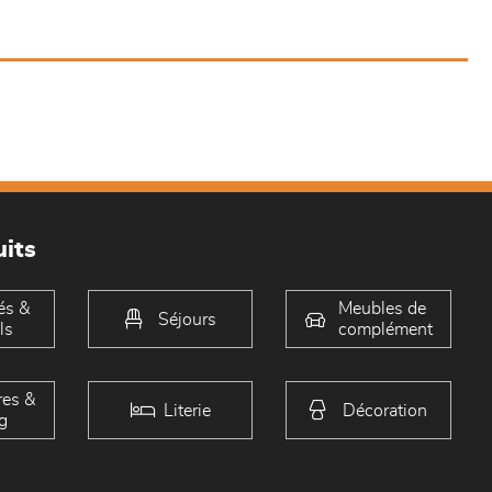
its
és &
Meubles de
Séjours
ls
complément
es &
Literie
Décoration
g