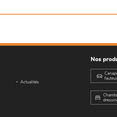
Nos produ
Canap
fauteui
Actualités
Chambr
dressin