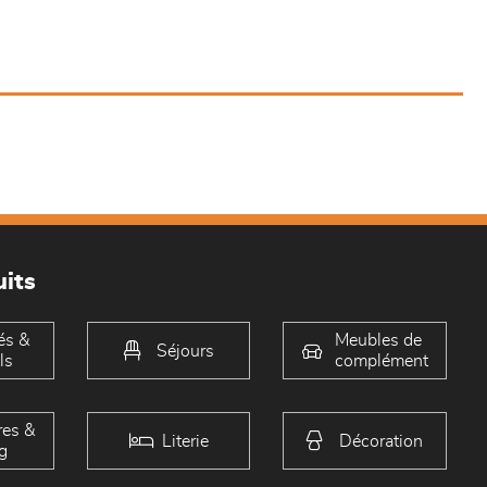
its
és &
Meubles de
Séjours
ls
complément
es &
Literie
Décoration
g