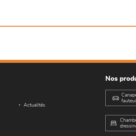
Nos produ
Canap
fauteui
Actualités
Chambr
dressin