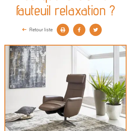
canapés et fauteuils
fauteuil relaxation ?
séjours
Retour liste
meubles de complément
chambres et dressing
literie
décoration