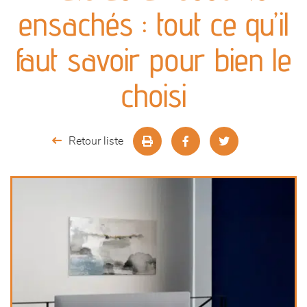
canapés et fauteuils
ensachés : tout ce qu’il
séjours
faut savoir pour bien le
meubles de complément
choisi
chambres et dressing
Retour liste
literie
décoration